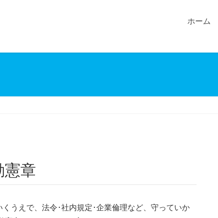
ホーム
動憲章
くうえで、法令･社内規定･企業倫理など、守っていか